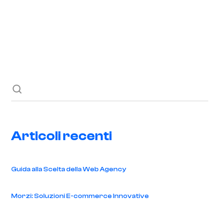
Richiedi ora
Blog
Contatti
Articoli recenti
Guida alla Scelta della Web Agency
Morzi: Soluzioni E-commerce Innovative