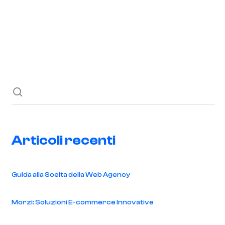
Richiedi ora
Blog
Contatti
Articoli recenti
Guida alla Scelta della Web Agency
Morzi: Soluzioni E-commerce Innovative