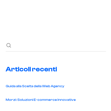
Richiedi ora
Blog
Contatti
Articoli recenti
Guida alla Scelta della Web Agency
Morzi: Soluzioni E-commerce Innovative