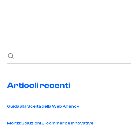
Richiedi ora
Blog
Contatti
Articoli recenti
Guida alla Scelta della Web Agency
Morzi: Soluzioni E-commerce Innovative