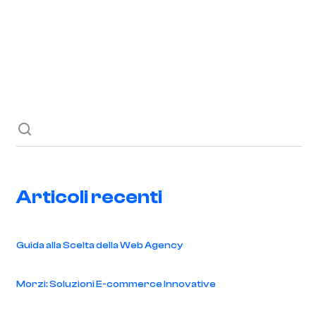
Richiedi ora
Blog
Contatti
Articoli recenti
Guida alla Scelta della Web Agency
Morzi: Soluzioni E-commerce Innovative