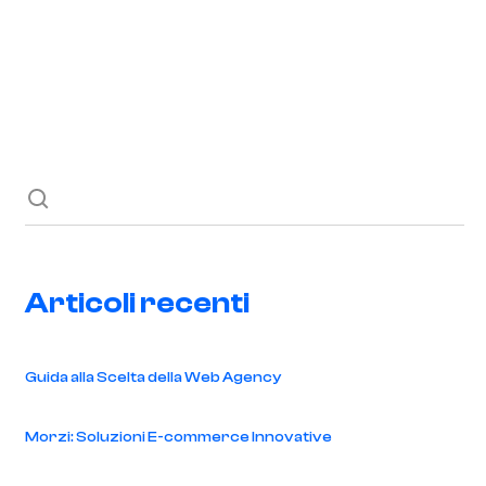
Richiedi ora
Blog
Contatti
Articoli recenti
Guida alla Scelta della Web Agency
Morzi: Soluzioni E-commerce Innovative