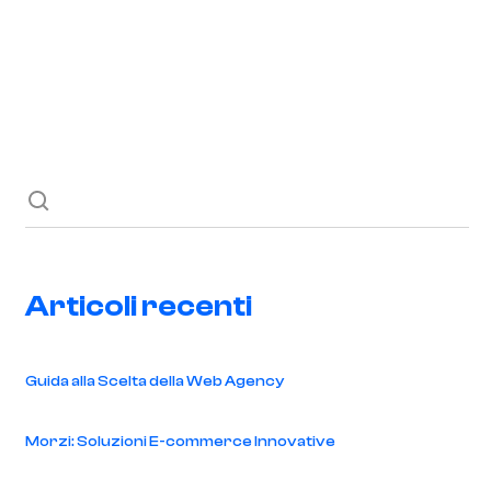
Richiedi ora
Blog
Contatti
Articoli recenti
Guida alla Scelta della Web Agency
Morzi: Soluzioni E-commerce Innovative