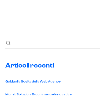
Richiedi ora
Blog
Contatti
Articoli recenti
Guida alla Scelta della Web Agency
Morzi: Soluzioni E-commerce Innovative